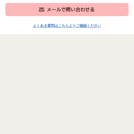
妊婦、治療中、皮膚炎、感染症の方は、トレーニングや施術をお断りする場合
がございます。
もみほぐしやリフレクソロジーはリラクゼーションを目的とした施術を行って
おります。医療行為、それに準ずる施術は行っておりませんのでご了承くださ
い。
キャンセル料は当日のキャンセルの場合のみ発生致します(回数券の場合は1回
分消化)。当日キャンセルする際は必ずご連絡ください。
駐車場はございません。近くのパーキングをご利用ください。自転車は停めら
れますので、お申し付けください。
24時間webにてご予約受付中
ご来店お待ちしております。