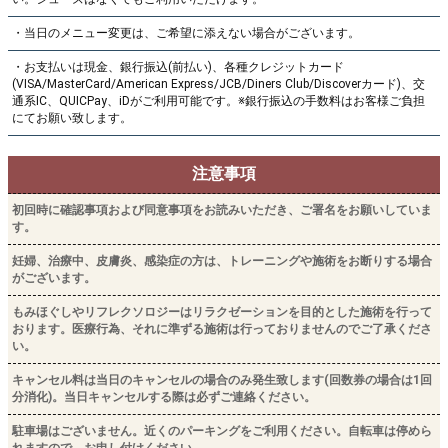
新所沢ボディメンテナンスサロンとことこ
●住所
〒359-1112
埼玉県所沢市泉町1793-5平野ビル1F
●アクセス方法
西武新宿線「新所沢駅」より徒歩6分
西口を出ましたら、ファミリーマート方面に進みます。「あすか薬局」を左に
曲がり、そのまま線路沿いを直進し、「こどもと福祉の未来館」と「武州ガ
ス」を過ぎたところにございます。
西武新宿線「航空公園駅」より徒歩9分
西口を出ましたら新所沢方面の線路沿いを直進します。「西武学園」と「秋草
学園短期大学」を過ぎたところにございます。
路面店なのですぐに見つかるかと思います♪