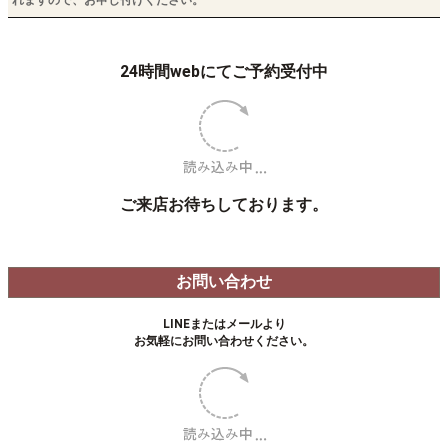
ご利用について
・ご予約時間厳守でお願いいたします。
・もみほぐしを受ける際は、生地の柔らかい衣類に限り私服でご利用いただけ
ます。リフレクソロジーを受ける際は、膝から下を出せる服装でお願いいたし
ます。
・トレーニングの際は、ウェア上下、汗拭き用タオル、飲み水をお持ちくださ
い。シューズはなくてもご利用いただけます。
・当日のメニュー変更は、ご希望に添えない場合がございます。
・お支払いは現金、銀行振込(前払い)、各種クレジットカード
(VISA/MasterCard/American Express/JCB/Diners Club/Discoverカード)、交
通系IC、QUICPay、iDがご利用可能です。※銀行振込の手数料はお客様ご負担
にてお願い致します。
注意事項
初回時に確認事項および同意事項をお読みいただき、ご署名をお願いしていま
す。